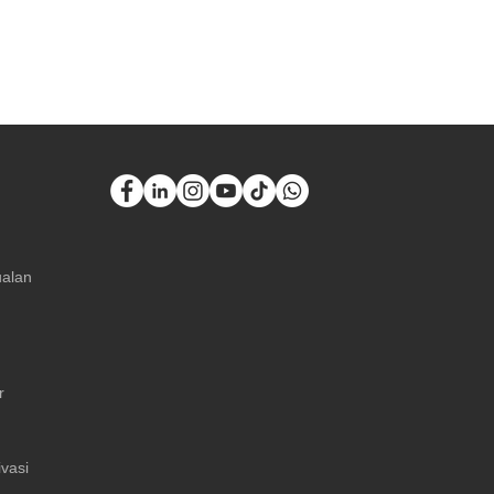
ualan
r
ivasi