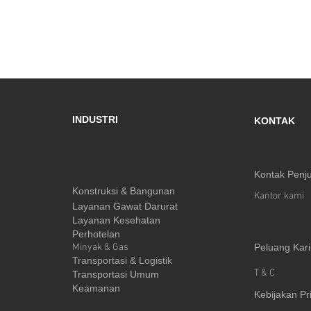
INDUSTRI
KONTAK
Kontak Penj
Konstruksi & Bangunan
Kantor kami
Layanan Gawat Darurat
Layanan Kesehatan
Perhotelan
Minyak & Gas
Peluang Kari
Transportasi & Logistik
T & C
Transportasi Umum
Keamanan
Kebijakan Pr