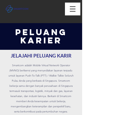
Peluang
Karier
JELAJAHI PELUANG KARIR
Smartcom adalah Mobile Virtual Network Operator
(MVNO) berlisensi yang menyediakan layanan terpadu
untuk layanan Push-To-Talk (PTT) / Walkie Talkie Seluruh
Pulau Anda yang berbasis di Singapura. Smartcom
bekerja sama dengan banyak perusahaan di Singapura
termasuk transportasi, logistik, minyak dan gas, layanan
kesehatan, dan industri lainnya. Berkarir di Smartcom
memberi Anda kesempatan untuk bekerja,
mengembangkan keterampilan dan perspektif baru,
serta berkontribusi pada pertumbuhan negara.