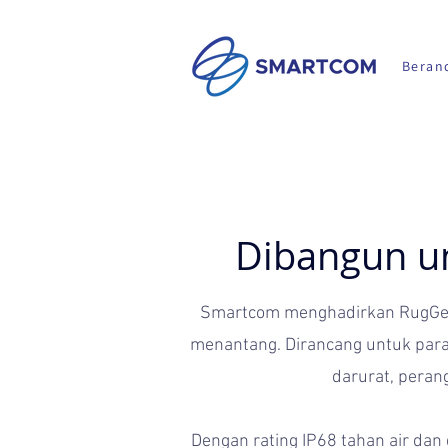
Beran
Dibangun un
Smartcom menghadirkan RugGear,
menantang. Dirancang untuk para p
darurat, peran
Dengan rating IP68 tahan air dan