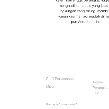
kejernihan tinggi, perangkat Rug
menghadirkan audio yang jelas 
lingkungan yang bising, membu
komunikasi menjadi mudah di m
pun Anda berada.
PRODUK
TENTANG KAMI
Profil Perusahaan
TASSTA
Mitra
Perangkat
Jasa
Kenapa Smartcom?