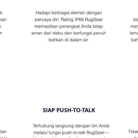
uk
Hadapi berbagai elemen dengan
kan
percaya diri. Rating IP68 RugGear
be
k
memastikan perangkat Anda tetap
men
n
aman dari debu dan berfungsi penuh
lam
bahkan di dalam air.
bah
SIAP PUSH-TO-TALK
Terhubung langsung dengan tim Anda
dan
Tida
melalui fungsi push-to-talk RugGear—