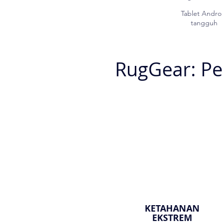
Tablet Andro
tangguh
RugGear: Pe
KETAHANAN
EKSTREM