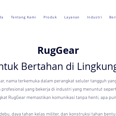
da
Tentang Kami
Produk
Layanan
Industri
Ber
RugGear
tuk Bertahan di Lingkun
 nama terkemuka dalam perangkat seluler tangguh yang d
rofesional yang bekerja di industri yang menuntut seperti 
gkat RugGear memastikan komunikasi tanpa henti, apa pun
 debu, daya tahan kelas militer, dan konstruksi tahan bent