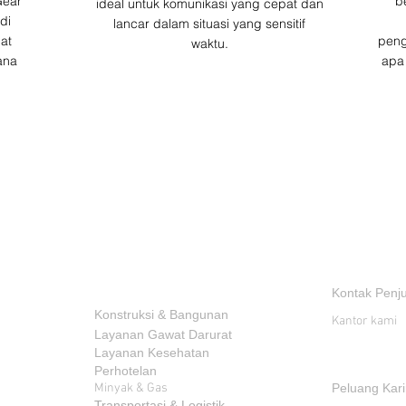
Gear
b
ideal untuk komunikasi yang cepat dan
di
lancar dalam situasi yang sensitif
at
peng
waktu.
ana
apa
INDUSTRI
KONTAK
Kontak Penj
Konstruksi & Bangunan
Kantor kami
Layanan Gawat Darurat
Layanan Kesehatan
Perhotelan
Minyak & Gas
Peluang Kari
Transportasi & Logistik