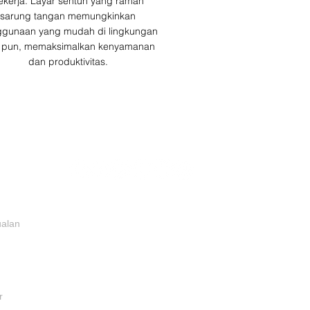
ekerja. Layar sentuh yang ramah
sarung tangan memungkinkan
gunaan yang mudah di lingkungan
 pun, memaksimalkan kenyamanan
dan produktivitas.
ualan
r