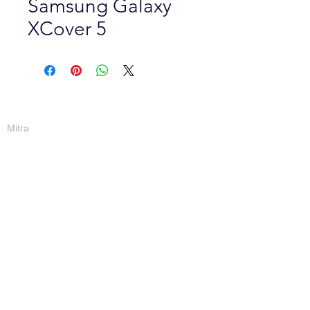
Samsung Galaxy
XCover 5
TENTANG KAMI
Mitra
PRODUK
INDUSTRI
BERITA
KONTAK
Peluang Karir
T & C
Kebijakan Privasi
Hak Cipta © 2023 Smartcom Private Limited. Semua hak
dilindungi undang-undang.