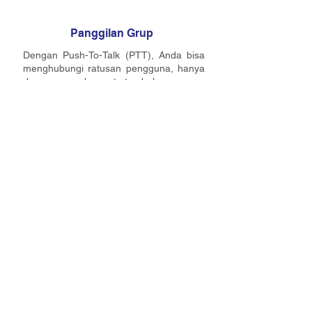
Panggilan Grup
Dengan Push-To-Talk (PTT), Anda bisa
menghubungi ratusan pengguna, hanya
dengan menekan satu tombol.
Panggilan Perorangan
Memungkinkan pengguna untuk
berkomunikasi secara pribadi di luar
grup. Fitur ini menyediakan komunikasi
suara simplex yang aman (user-to-user)
kepada dispatcher hanya dengan